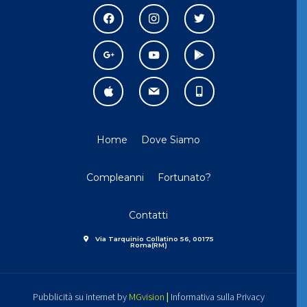
facebook
instagram
twitter
google
youtube
play
apple
mail
mobile
Home
Dove Siamo
Compleanni
Fortunato?
Contatti
Via Tarquinio Collatino 56, 00175
Roma(RM)
Pubblicità su internet by
MGvision
|
Informativa sulla Privacy